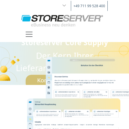
+49 711 99 528 400
Storeserver Core Supply
Der Kern Ihrer
Lieferantenbeziehungen
Kontaktieren Sie uns