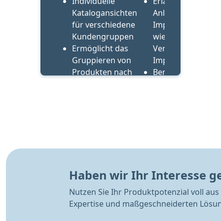
Individuelle
Erlaubt das
Katalogansichten
Anlegen von
für verschiedene
Importvorlagen
Kundengruppen
wie Favoriten,
Ermöglicht das
Verlauf und SAP-
Gruppieren von
Import
Produkten nach
Benutzerdefiniert
bestimmten
Felder wie ETIM,
Merkmalen
Freies Merkmal,
und Bilder
Haben wir Ihr Interesse 
Nutzen Sie Ihr Produktpotenzial voll aus
Expertise und maßgeschneiderten Lösun