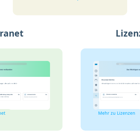
tranet
Lizen
net
Mehr zu Lizenzen