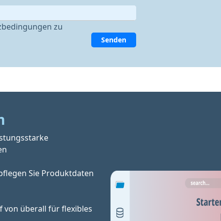
zbedingungen zu
Senden
m
istungsstarke
en
pflegen Sie Produktdaten 
f von überall für flexibles